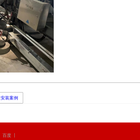
关安装案例
百度