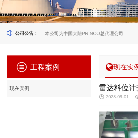
公司公告：
本公司为中国大陆PRINCO总代理公司
工程案例
现在实
雷达料位计
现在实例
2023-09-01