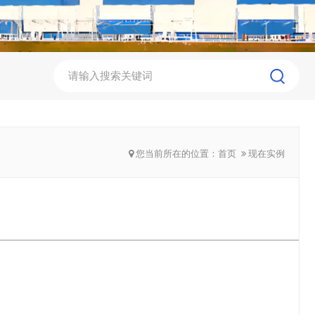
您当前所在的位置：
首页
现在实例